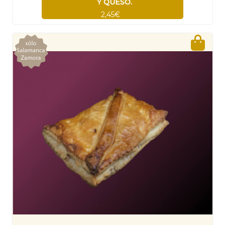
Y QUESO.
2,45€